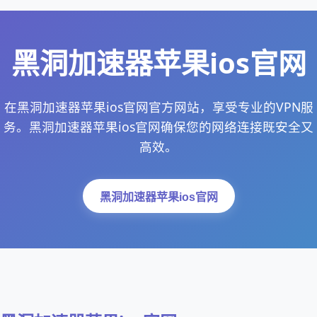
黑洞加速器苹果ios官网
在黑洞加速器苹果ios官网官方网站，享受专业的VPN服
务。黑洞加速器苹果ios官网确保您的网络连接既安全又
高效。
黑洞加速器苹果ios官网