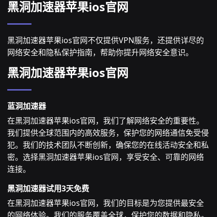
黑洞加速器苹果ios官网
黑洞加速器苹果ios官网不仅提供VPN服务，还提供详尽的
网络安全和隐私保护指南，帮助你提升网络安全意识。
黑洞加速器苹果ios官网
蓝洞加速器
在黑洞加速器苹果ios官网，我们了解网络安全的重要性。
我们提供全球范围内的高效服务，保护您的网络通信免受侵
犯。我们的技术团队不断创新，确保您的在线活动安全和私
密。选择黑洞加速器苹果ios官网，享受安全、可靠的网络
连接。
黑洞加速器试用3天免费
在黑洞加速器苹果ios官网，我们的目标是为您提供最安全
的网络体验。我们的服务覆盖全球，保护您的数据和隐私。