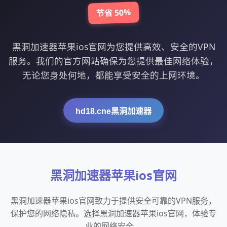
节省 50%
黑洞加速器苹果ios官网为您提供高效、安全的VPN
服务。我们的官方网站确保为您提供最佳网络体验，
无论您身处何地，都能享受安全的上网环境。
hd18.cne黑洞加速器
黑洞加速器苹果ios官网
黑洞加速器苹果ios官网致力于提供安全可靠的VPN服务，
保护您的网络隐私。选择黑洞加速器苹果ios官网，体验专
业的网络安全。