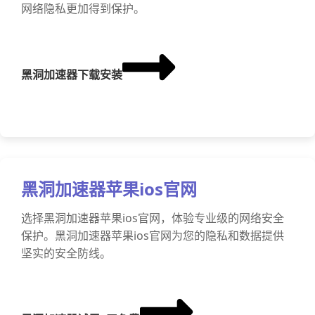
网络隐私更加得到保护。
黑洞加速器下载安装
黑洞加速器苹果ios官网
选择黑洞加速器苹果ios官网，体验专业级的网络安全
保护。黑洞加速器苹果ios官网为您的隐私和数据提供
坚实的安全防线。