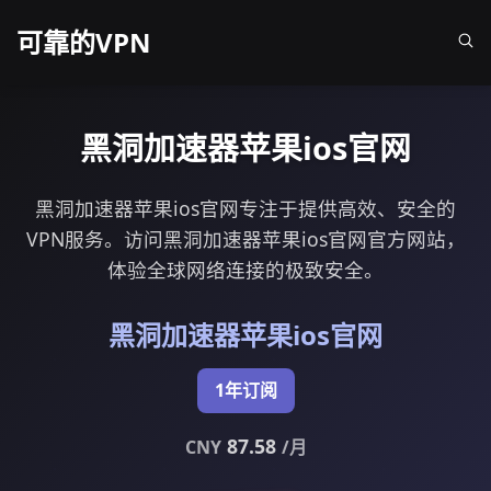
可靠的VPN
黑洞加速器苹果ios官网
黑洞加速器苹果ios官网专注于提供高效、安全的
VPN服务。访问黑洞加速器苹果ios官网官方网站，
体验全球网络连接的极致安全。
黑洞加速器苹果ios官网
1年订阅
87.58
CNY
/月