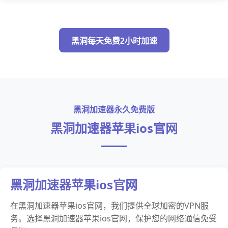
黑洞每天免费2小时加速
黑洞加速器永久免费版
黑洞加速器苹果ios官网
黑洞加速器苹果ios官网
在黑洞加速器苹果ios官网，我们提供全球加密的VPN服
务。选择黑洞加速器苹果ios官网，保护您的网络通信免受