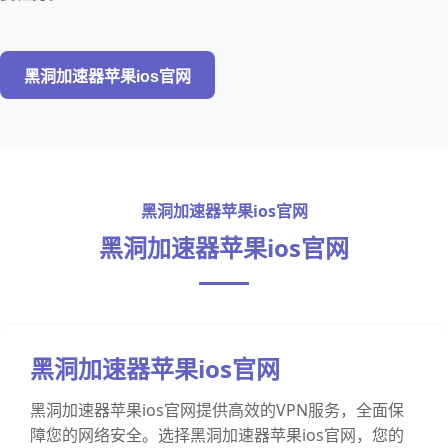
黑洞加速器苹果ios官网
黑洞加速器苹果ios官网
黑洞加速器苹果ios官网
黑洞加速器苹果ios官网
黑洞加速器苹果ios官网提供高效的VPN服务，全面保
障您的网络安全。选择黑洞加速器苹果ios官网，您的