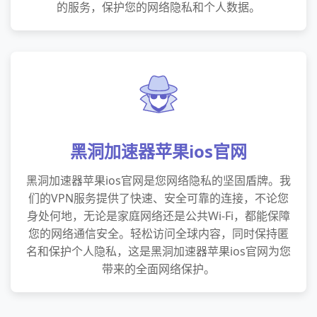
的服务，保护您的网络隐私和个人数据。
黑洞加速器苹果ios官网
黑洞加速器苹果ios官网是您网络隐私的坚固盾牌。我
们的VPN服务提供了快速、安全可靠的连接，不论您
身处何地，无论是家庭网络还是公共Wi-Fi，都能保障
您的网络通信安全。轻松访问全球内容，同时保持匿
名和保护个人隐私，这是黑洞加速器苹果ios官网为您
带来的全面网络保护。